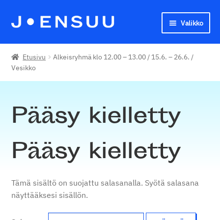
Valikko
Siirry
Siirry
navigointiin
sisältöön
Joensuun seudun kansalaisopisto
Etusivu
Alkeisryhmä klo 12.00 – 13.00 / 15.6. – 26.6. /
Vesikko
English
Pääsy kielletty
Pääsy kielletty
Tämä sisältö on suojattu salasanalla. Syötä salasana
näyttääksesi sisällön.