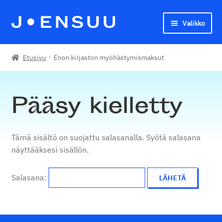
Valikko
Siirry
Siirry
navigointiin
sisältöön
Joensuun seudun kansalaisopisto
Etusivu
Enon kirjaston myöhästymismaksut
English
Pääsy kielletty
Tämä sisältö on suojattu salasanalla. Syötä salasana
näyttääksesi sisällön.
Salasana: