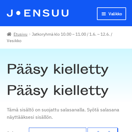
Valikko
Siirry
Siirry
navigointiin
sisältöön
Joensuun seudun kansalaisopisto
Etusivu
Jatkoryhmä klo 10.00 – 11.00 / 1.6. – 12.6. /
Vesikko
English
Pääsy kielletty
Pääsy kielletty
Tämä sisältö on suojattu salasanalla. Syötä salasana
näyttääksesi sisällön.