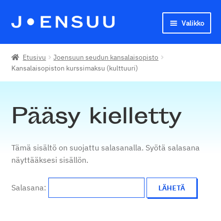
Valikko
Siirry
Siirry
navigointiin
sisältöön
Joensuun seudun kansalaisopisto
Etusivu
Joensuun seudun kansalaisopisto
Kansalaisopiston kurssimaksu (kulttuuri)
English
Pääsy kielletty
Tämä sisältö on suojattu salasanalla. Syötä salasana
näyttääksesi sisällön.
Salasana: