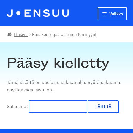
Valikko
Siirry
Siirry
navigointiin
sisältöön
Joensuun seudun kansalaisopisto
Etusivu
Karsikon kirjaston aineiston myynti
English
Pääsy kielletty
Tämä sisältö on suojattu salasanalla. Syötä salasana
näyttääksesi sisällön.
Salasana: