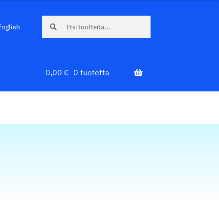
Etsi:
Haku
English
0,00
€
0 tuotetta