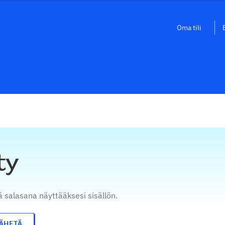
Oma tili
ty
ä salasana näyttääksesi sisällön.