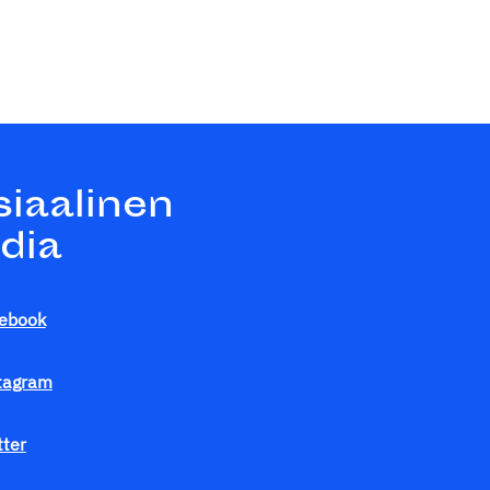
siaalinen
dia
ebook
tagram
tter