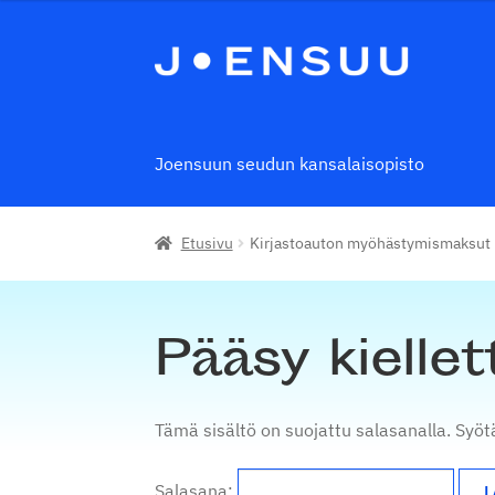
Siirry
Siirry
navigointiin
sisältöön
Joensuun seudun kansalaisopisto
Etusivu
Kirjastoauton myöhästymismaksut
Pääsy kiellet
Tämä sisältö on suojattu salasanalla. Syöt
Salasana: