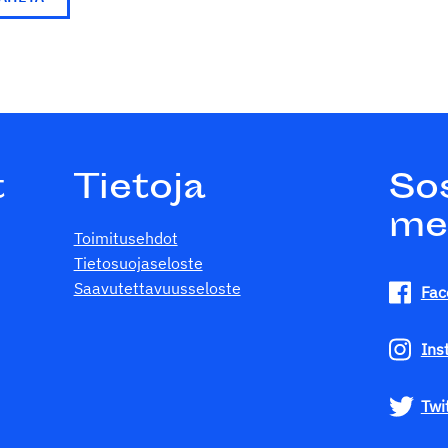
t
Tietoja
So
me
Toimitusehdot
Tietosuojaseloste
Saavutettavuusseloste
Fac
Ins
Twi