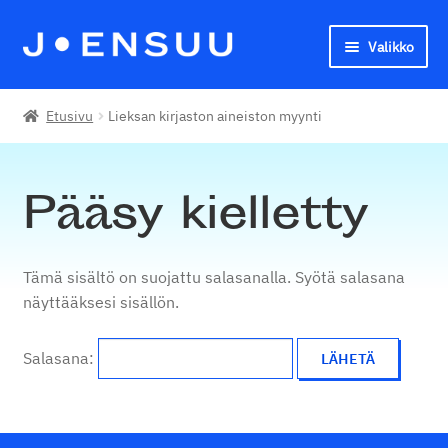
Valikko
Siirry
Siirry
navigointiin
sisältöön
Joensuun seudun kansalaisopisto
Etusivu
Lieksan kirjaston aineiston myynti
English
Pääsy kielletty
Tämä sisältö on suojattu salasanalla. Syötä salasana
näyttääksesi sisällön.
Salasana: