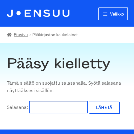
Valikko
Siirry
Siirry
navigointiin
sisältöön
Joensuun seudun kansalaisopisto
Etusivu
Pääkirjaston kaukolainat
English
Pääsy kielletty
Tämä sisältö on suojattu salasanalla. Syötä salasana
näyttääksesi sisällön.
Salasana: