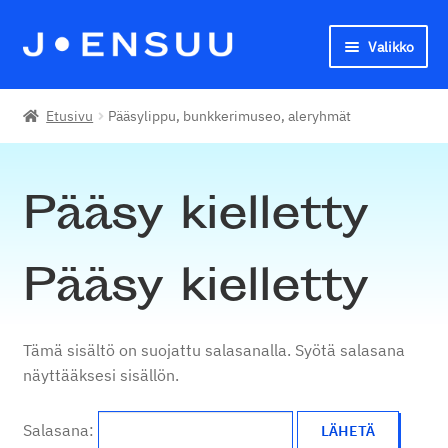
Valikko
Siirry
Siirry
navigointiin
sisältöön
Joensuun seudun kansalaisopisto
Etusivu
Pääsylippu, bunkkerimuseo, aleryhmät
English
Pääsy kielletty
Pääsy kielletty
Tämä sisältö on suojattu salasanalla. Syötä salasana
näyttääksesi sisällön.
Salasana: