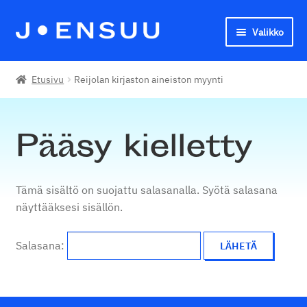
Valikko
Siirry
Siirry
navigointiin
sisältöön
Joensuun seudun kansalaisopisto
Etusivu
Reijolan kirjaston aineiston myynti
English
Pääsy kielletty
Tämä sisältö on suojattu salasanalla. Syötä salasana
näyttääksesi sisällön.
Salasana: