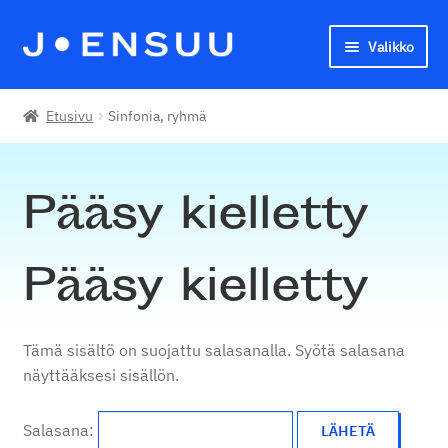
Valikko
Siirry
Siirry
navigointiin
sisältöön
Joensuun seudun kansalaisopisto
Etusivu
Sinfonia, ryhmä
English
Pääsy kielletty
Pääsy kielletty
Tämä sisältö on suojattu salasanalla. Syötä salasana
näyttääksesi sisällön.
Salasana: