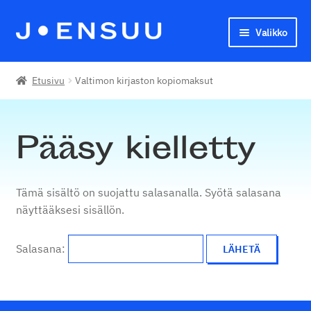
Valikko
Siirry
Siirry
navigointiin
sisältöön
Joensuun seudun kansalaisopisto
Etusivu
Valtimon kirjaston kopiomaksut
English
Pääsy kielletty
Tämä sisältö on suojattu salasanalla. Syötä salasana
näyttääksesi sisällön.
Salasana: